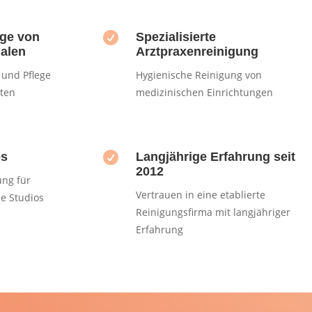
ge von

Spezialisierte
ialen
Arztpraxenreinigung
 und Pflege
Hygienische Reinigung von
rten
medizinischen Einrichtungen
os

Langjährige Erfahrung seit
2012
ung für
Vertrauen in eine etablierte
he Studios
Reinigungsfirma mit langjähriger
Erfahrung