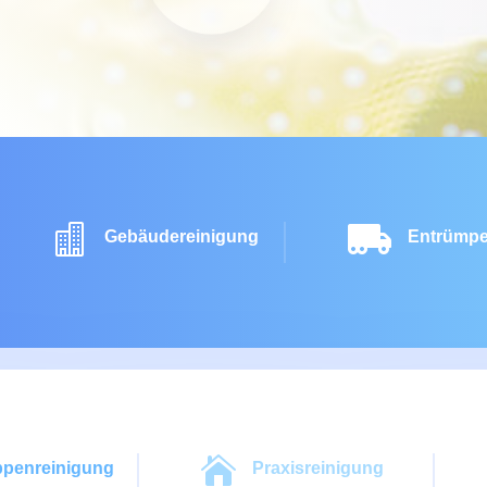


Gebäudereinigung
Entrümpe

ppenreinigung
Praxisreinigung