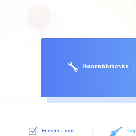

Hausmeisterservice
Z

Fenster – und
Tre