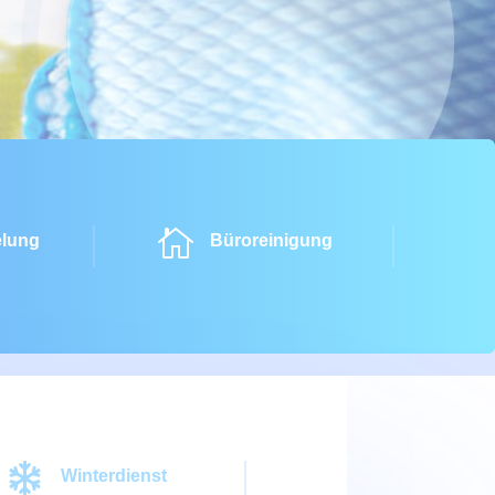

lung
Büroreinigung

Winterdienst